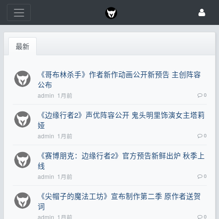
最新
《哥布林杀手》作者新作动画公开新预告 主创阵容
公布
admin
1月前
0
《边缘行者2》声优阵容公开 鬼头明里饰演女主塔莉
娅
admin
1月前
0
《赛博朋克：边缘行者2》官方预告新鲜出炉 秋季上
线
admin
1月前
0
《尖帽子的魔法工坊》宣布制作第二季 原作者送贺
词
admin
1月前
0