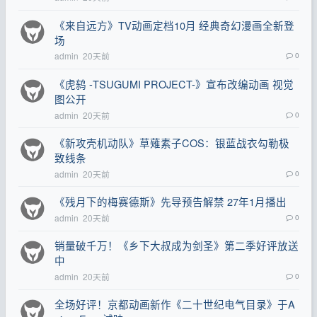
《来自远方》TV动画定档10月 经典奇幻漫画全新登
场
admin
20天前
0
《虎鸫 -TSUGUMI PROJECT-》宣布改编动画 视觉
图公开
admin
20天前
0
《新攻壳机动队》草薙素子COS：银蓝战衣勾勒极
致线条
admin
20天前
0
《残月下的梅赛德斯》先导预告解禁 27年1月播出
admin
20天前
0
销量破千万！《乡下大叔成为剑圣》第二季好评放送
中
admin
20天前
0
全场好评！京都动画新作《二十世纪电气目录》于A