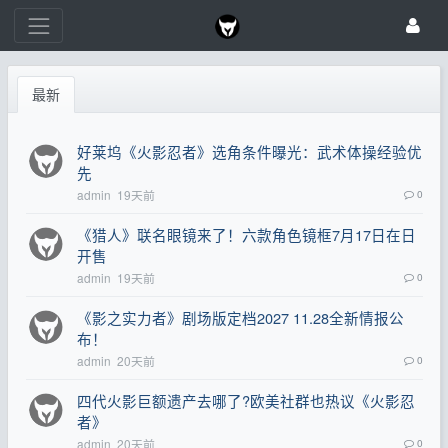
最新
好莱坞《火影忍者》选角条件曝光：武术体操经验优
先
admin
19天前
0
《猎人》联名眼镜来了！六款角色镜框7月17日在日
开售
admin
19天前
0
《影之实力者》剧场版定档2027 11.28全新情报公
布！
admin
20天前
0
四代火影巨额遗产去哪了?欧美社群也热议《火影忍
者》
admin
20天前
0