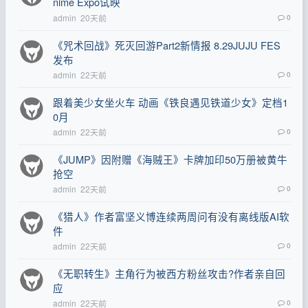
nime Expo试映
admin
20天前
0
《咒术回战》死灭回游Part2新情报 8.29JUJU FES
发布
admin
22天前
0
跟着美少女坐火车 动画《铁良遇见铁道少女》定档1
0月
admin
22天前
0
《JUMP》因附赠《海贼王》卡牌加印50万册被黄牛
抢空
admin
22天前
0
《猎人》作者富坚义博连续两周问有没有离线版AI软
件
admin
22天前
0
《无职转生》主角行为被西方粉丝攻击?作者亲自回
应
admin
22天前
0