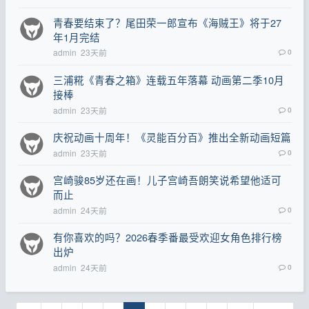
青春要结束了？尾田荣一郎宣布《海贼王》将于27
年1月完结
admin
23天前
0
三浦糀《青春之箱》连载五年落幕 动画第二季10月
接棒
admin
23天前
0
庆祝动画十周年！《灵能百分百》推出全新动画短篇
admin
23天前
0
宫崎骏85岁还在画！儿子宫崎吾朗笑说希望他适可
而止
admin
24天前
0
有你喜欢的吗？2026春季番最受欢迎女角色排行榜
出炉
admin
24天前
0