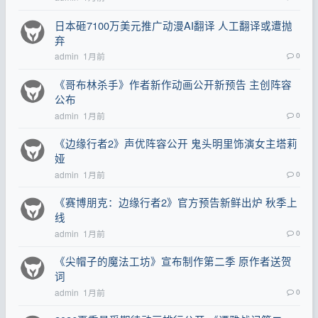
日本砸7100万美元推广动漫AI翻译 人工翻译或遭抛
弃
admin
1月前
0
《哥布林杀手》作者新作动画公开新预告 主创阵容
公布
admin
1月前
0
《边缘行者2》声优阵容公开 鬼头明里饰演女主塔莉
娅
admin
1月前
0
《赛博朋克：边缘行者2》官方预告新鲜出炉 秋季上
线
admin
1月前
0
《尖帽子的魔法工坊》宣布制作第二季 原作者送贺
词
admin
1月前
0