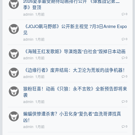
2026夏季最受期待动画排行公开 《谭雅战记第二
季》登顶
admin
1月前
0
《JOJO飙马野郎》公开新主视觉 7月3日Anime Expo
见
admin
1月前
0
《海贼王红发歌姬》导演炮轰“白社会”毁掉日本动画
admin
1月前
0
《边缘行者》废弃结局：大卫沦为荒坂的战争机器！
admin
1月前
0
狼粉狂喜！动画《只狼：永不言败》全新预告即将来
袭
admin
1月前
0
蝙蝠侠惨遭杀害？小丑化身"复仇者"血洗哥谭找真
凶！
admin
1月前
0