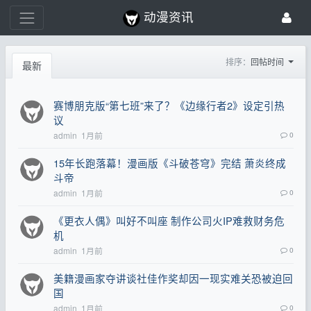
动漫资讯
排序：
回帖时间
最新
赛博朋克版“第七班”来了？《边缘行者2》设定引热
议
admin
1月前
0
15年长跑落幕！漫画版《斗破苍穹》完结 萧炎终成
斗帝
admin
1月前
0
《更衣人偶》叫好不叫座 制作公司火IP难救财务危
机
admin
1月前
0
美籍漫画家夺讲谈社佳作奖却因一现实难关恐被迫回
国
admin
1月前
0