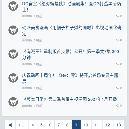
DC官宣《绝对蝙蝠侠》动画剧集！全CG打造黑暗骑
士！
admin
1月前
0
硬派美食漫画《用锅子挡子弹的同时》电视动画化确
定
admin
1月前
0
《海贼王》重制版首支预告公开！第一季共7集 300
分钟
admin
1月前
0
庆祝动画十周年！《Re：零》将开启首场专属主题
展
admin
1月前
0
《坂本日常》第二季首曝主视觉图 2027年1月开播
admin
1月前
0
◀
1 ...
4
5
6
7
8
9
10
11
12
13