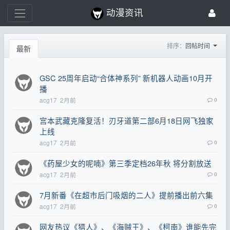
动漫资讯
排序：
回帖时间
最新
GSC 25周年启动“合体神系列” 新机器人动画10月开
播
acg17
2月前
0
宫本武藏克隆复活！刃牙道第二部6月18日网飞独家
上线
acg17
2月前
0
《药屋少女的呢喃》第三季定档26年秋 将分割放送
acg17
2月前
0
7月新番《在超市后门吸烟的二人》提前播出前六集
acg17
2月前
0
网友热议《猎人》、《海贼王》、《柯南》谁能先完