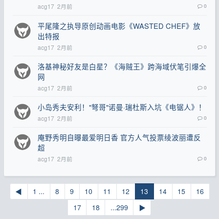
acg17
2月前
0
平尾隆之执导原创动画电影《WASTED CHEF》放
出特报
acg17
2月前
0
洛基神秘好友是白星？《海贼王》跨海域伏笔引爆全
网
acg17
2月前
0
小岛秀夫安利！"弩哥"诺曼·瑞杜斯入坑《电锯人》！
acg17
2月前
0
庵野秀明自曝最爱明日香 官方人气投票绫波丽遭反
超
acg17
2月前
0
◀
1 ...
8
9
10
11
12
13
14
15
16
17
18
...299
▶