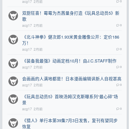
acg17
2月前
0
双厨狂喜！霉霉为杰茜量身打造《玩具总动员5》新
歌
acg17
2月前
0
《北斗神拳》健次郎1.93米黄金雕像公开：定价186
万！
acg17
2月前
0
《装备我最强》动画定档10月！由J.C.STAFF制作
acg17
2月前
0
会画画的人满地都是！日本漫画编辑讽新人自视甚高
acg17
2月前
0
《玩具总动员5》首映汤姆汉克斯曝系列“最心碎”场
景
acg17
2月前
0
《猎人》单行本第39集7月3日发售，复刊有望同步
恢复