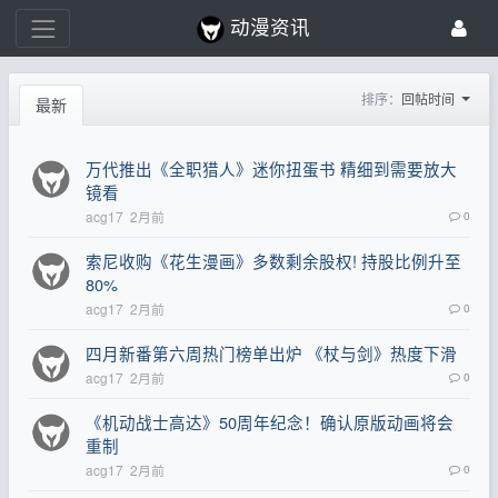
动漫资讯
排序：
回帖时间
最新
万代推出《全职猎人》迷你扭蛋书 精细到需要放大
镜看
acg17
2月前
0
索尼收购《花生漫画》多数剩余股权! 持股比例升至
80%
acg17
2月前
0
四月新番第六周热门榜单出炉 《杖与剑》热度下滑
acg17
2月前
0
《机动战士高达》50周年纪念！确认原版动画将会
重制
acg17
2月前
0