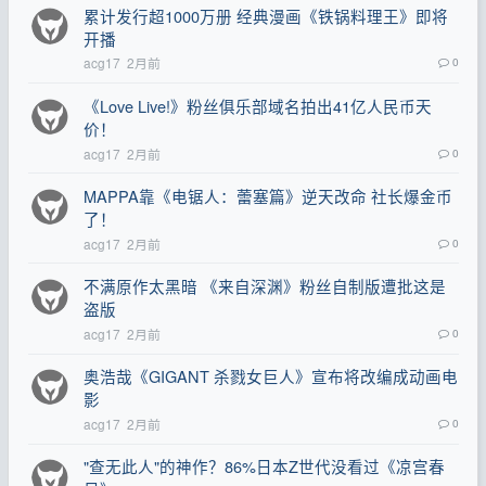
累计发行超1000万册 经典漫画《铁锅料理王》即将
开播
acg17
2月前
0
《Love Live!》粉丝俱乐部域名拍出41亿人民币天
价！
acg17
2月前
0
MAPPA靠《电锯人：蕾塞篇》逆天改命 社长爆金币
了！
acg17
2月前
0
不满原作太黑暗 《来自深渊》粉丝自制版遭批这是
盗版
acg17
2月前
0
奥浩哉《GIGANT 杀戮女巨人》宣布将改编成动画电
影
acg17
2月前
0
"查无此人"的神作？86%日本Z世代没看过《凉宫春