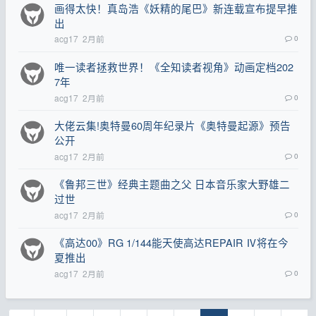
画得太快！真岛浩《妖精的尾巴》新连载宣布提早推
出
acg17
2月前
0
唯一读者拯救世界！《全知读者视角》动画定档202
7年
acg17
2月前
0
大佬云集!奥特曼60周年纪录片《奥特曼起源》预告
公开
acg17
2月前
0
《鲁邦三世》经典主题曲之父 日本音乐家大野雄二
过世
acg17
2月前
0
《高达00》RG 1/144能天使高达REPAIR Ⅳ将在今
夏推出
acg17
2月前
0