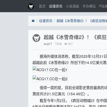
首页
动漫资讯
小说漫画
手办模玩
P站
动漫资讯
超越《冰雪奇缘2》！《疯狂动物
超越《冰雪奇缘2》！《疯狂
7月前
307
acg17
据海外媒体消息称，截至2025年12月31日
超越此前《冰雪奇缘2》所创下的14.5亿美
值得一提的是，目前全球影史票房最高的动画
票房共计21.5亿美元（154.46亿）。
截至今年1月2日，《疯狂动物城2》在中国内
6年元旦档期总票房达到7.34亿元，其中《疯狂