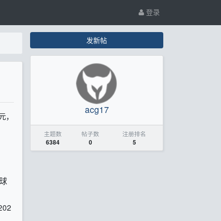
登录
发新帖
acg17
元，
主题数
帖子数
注册排名
6384
0
5
球
02