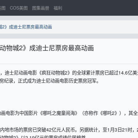
美图
COS美图
图集画册
福利
城2》成迪士尼票房最高动画
动物城2》成迪士尼票房最高动画
，迪士尼动画电影《疯狂动物城2》的全球累计票房已超过14.6亿美
元票房纪录，正式成为迪士尼动画电影历史票房冠军。
电影为中国影片《哪吒之魔童闹海》（亦称作《哪吒2》），其全
地市场的票房已突破42亿元人民币。另据统计，至1月3日21时，2
动物城2》以2.19亿元的票房成绩位居榜首。