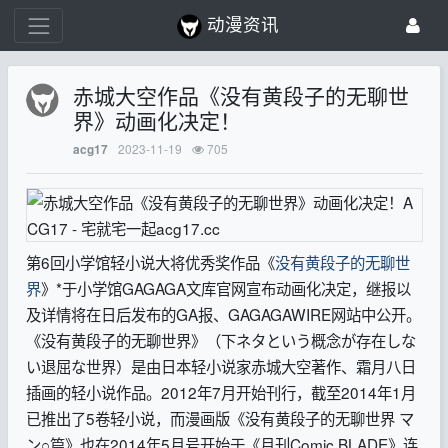
动漫资讯
赤城大空作品《没有黄段子的无聊世
界》动画化决定！
2023-11-19
705
acg17
第6回小学馆轻小说大将优秀奖作品《
没有黄段子的无聊世
界
》*于小学馆GAGAGA文库官网宣布动画化决定，继报以
及详情将在日后发布的GA报、GAGAGAWIRE网站中公开。
《没有黄段子的无聊世界》（下ネタという概念が存在しな
い退屈な世界）是由日本轻小说家赤城大空著作、霜月八日
插画的轻小说作品。2012年7月开始刊行，截至2014年1月
已推出了5卷轻小说，而漫画版《没有黄段子的无聊世界 マ
ン○篇》也在2014年5月号开始于《月刊Comic BLADE》连