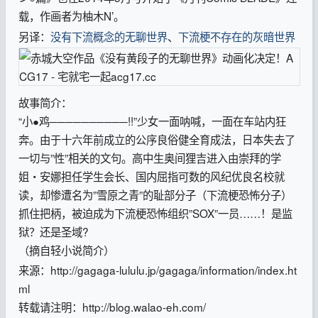
载，作画者为柚木N’。
另译：
没有下流概念的无聊世界
、
下流梗不存在的灰暗世界
故事简介：
“小●鸡──────────!!”少女一面呐喊，一面在车站内狂
奔。由于十六年前成立的公序良俗健全育成法，日本失去了
一切与”性”相关的文句。高中生奥间狸吉进入由崇拜的学
姐‧安娜担任学生会长、国内屈指可数的风纪优良名校就
读，却惨遭名为”雪原之青”的耻部分子（下流梗恐怖分子）
抓住把柄，被迫成为下流梗恐怖组织”SOX”一员……！是监
狱？还是圣域?
（摘自轻小说简介）
来源：http://gagaga-lululu.jp/gagaga/information/index.ht
ml
转载请注明：http://blog.walao-eh.com/