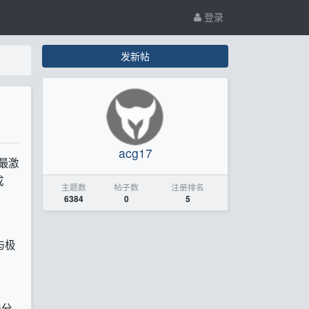
登录
发新帖
acg17
最激
成
主题数
帖子数
注册排名
6384
0
5
与极
与分