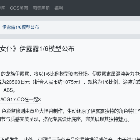
美图
COS美图
图集画册
福利
伊露露1/6模型公布
女仆》伊露露1/6模型公布
龙族伊露露，将以1/6比例模型姿态登场。伊露露隶属混沌势力中
为23560日元（折合人民币约1075元），规格为1/6比例、涂装完
、ABS。
，色彩监修则由章鱼大怪兽制作，生动还原了伊露露独特的角色特征
细节与质感完美呈现，搭配专属设计底座，完美展现其独特魅力。
SE正式发售。此外，官网提示海外产品容易被推迟或停产，由于进口