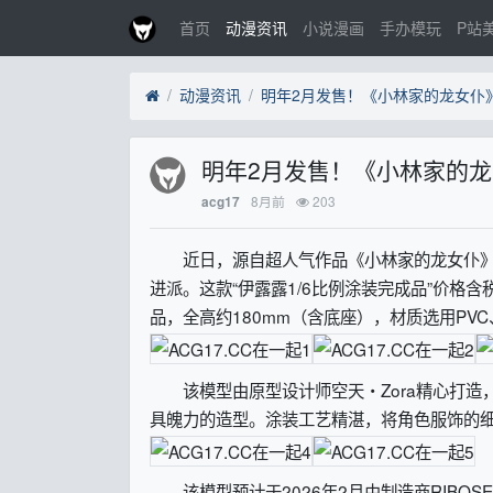
首页
动漫资讯
小说漫画
手办模玩
P站
动漫资讯
明年2月发售！《小林家的龙女仆》
明年2月发售！《小林家的龙
8月前
203
acg17
近日，源自超人气作品《小林家的龙女仆》的
进派。这款“伊露露1/6比例涂装完成品”价格含税
品，全高约180mm（含底座），材质选用PVC
该模型由原型设计师空天・Zora精心打造
具魄力的造型。涂装工艺精湛，将角色服饰的
该模型预计于2026年2月由制造商RIBO