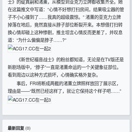
士》的碇真嗣和渚薰，从模型到亚克力立牌都收集齐全。她
在这篇推文中写道：“心情不好想打扫房间，结果吸尘器的管
子不小心撞到了……我真的超级震惊。” 渚薰的亚克力立牌
掉落在地后，竟然直接从脖子部位断裂开来。本想借打扫转
换心情却碰上这种惨剧，推主坦言心情反而更差了，并叹息
道：“为什么偏偏是脖子……?”
《新世纪福音战士》的粉丝都知道，无论是在TV版还是
新剧场版中，“脖子”一直是渚薰命运的一个关键象征部位。
看到周边以这种方式损坏，心情确实格外复杂。
事后，FRI将断成两截的渚薰立牌照样放回了展示区，
理由是——“既然已经这样了，就让它保持这个样子吧……”
最新回复
(
0
)