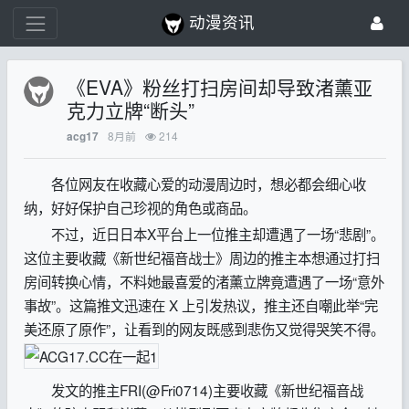
动漫资讯
《EVA》粉丝打扫房间却导致渚薰亚
克力立牌“断头”
8月前
214
acg17
各位网友在收藏心爱的动漫周边时，想必都会细心收
纳，好好保护自己珍视的角色或商品。
不过，近日日本X平台上一位推主却遭遇了一场“悲剧”。
这位主要收藏《新世纪福音战士》周边的推主本想通过打扫
房间转换心情，不料她最喜爱的渚薰立牌竟遭遇了一场“意外
事故”。这篇推文迅速在 X 上引发热议，推主还自嘲此举“完
美还原了原作”，让看到的网友既感到悲伤又觉得哭笑不得。
发文的推主FRI(@Fri0714)主要收藏《新世纪福音战