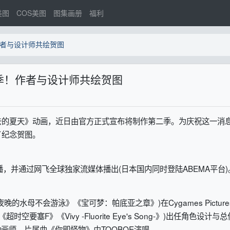
美图
COS美图
图集画册
福利
者与设计师共绘贺图
季！作者与设计师共绘贺图
夏天》动画，近日由官方正式宣布将制作第二季。为庆祝这一消
了纪念贺图。
，并通过网飞全球独家流媒体播出(日本国内同时登陆ABEMA平台)
母不会游泳》《宝可梦：帕底亚之章》)在Cygames Picture
塞F》《Vivy -Fluorite Eye's Song-》)出任角色设计与
动画师。片尾曲《你即怪物》由TOOBOE演唱。