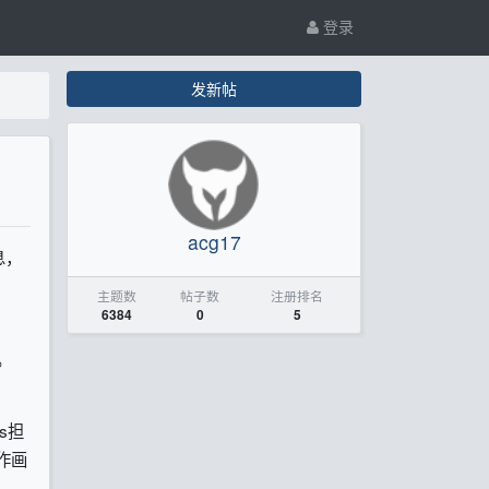
登录
发新帖
acg17
息，
主题数
帖子数
注册排名
6384
0
5
。
s担
总作画