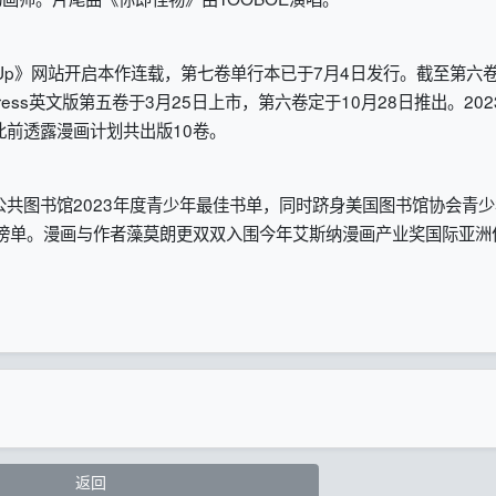
e Up》网站开启本作连载，第七卷单行本已于7月4日发行。截至第六
ress英文版第五卷于3月25日上市，第六卷定于10月28日推出。202
此前透露漫画计划共出版10卷。
共图书馆2023年度青少年最佳书单，同时跻身美国图书馆协会青少
荐榜单。漫画与作者藻莫朗更双双入围今年艾斯纳漫画产业奖国际亚洲
返回