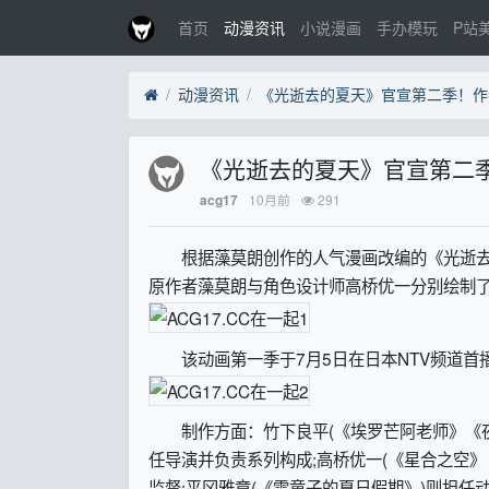
首页
动漫资讯
小说漫画
手办模玩
P站
动漫资讯
《光逝去的夏天》官宣第二季！作
《光逝去的夏天》官宣第二
10月前
291
acg17
根据藻莫朗创作的人气漫画改编的《光逝去的
原作者藻莫朗与角色设计师高桥优一分别绘制
该动画第一季于7月5日在日本NTV频道首播
制作方面：竹下良平(《埃罗芒阿老师》《夜晚的水
任导演并负责系列构成;高桥优一(《星合之空》《超时空要
监督;平冈雅章(《雪童子的夏日假期》)则担任