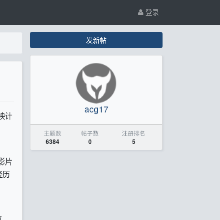
登录
发新帖
acg17
映计
主题数
帖子数
注册排名
6384
0
5
影片
经历
喜