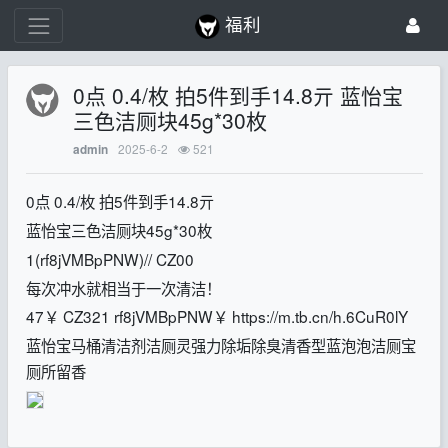
福利
0点 0.4/枚 拍5件到手14.8亓 蓝怡宝
三色洁厕块45g*30枚
2025-6-2
521
admin
0点 0.4/枚 拍5件到手14.8亓
蓝怡宝三色洁厕块45g*30枚
1(rf8jVMBpPNW)// CZ00
每次冲水就相当于一次清洁！
47￥ CZ321 rf8jVMBpPNW￥ https://m.tb.cn/h.6CuR0lY
蓝怡宝马桶清洁剂洁厕灵强力除垢除臭清香型蓝泡泡洁厕宝
厕所留香